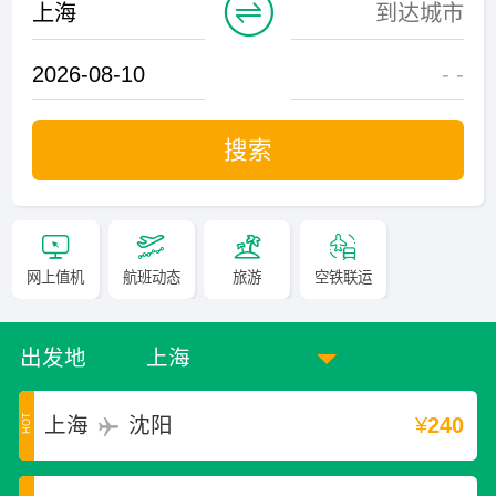

- -
搜索




网上值机
航班动态
旅游
空铁联运
出发地
上海
沈阳
¥
240
